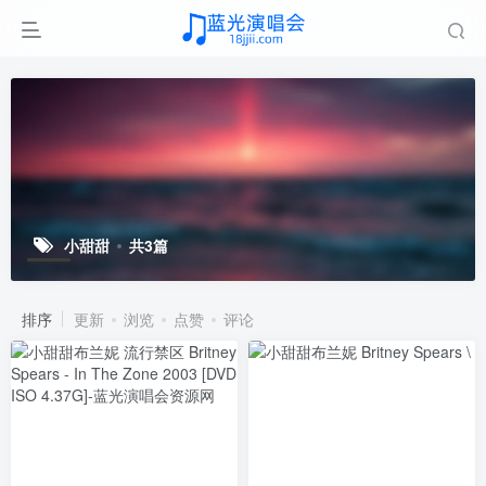
小甜甜
共3篇
排序
更新
浏览
点赞
评论