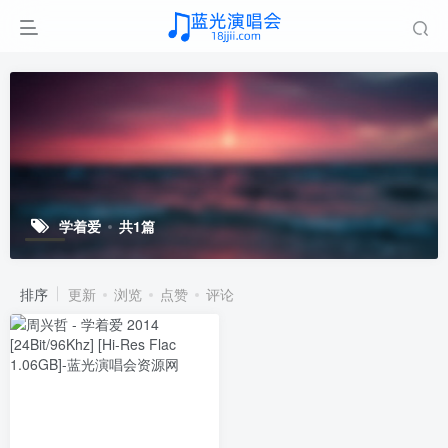
学着爱
共1篇
排序
更新
浏览
点赞
评论