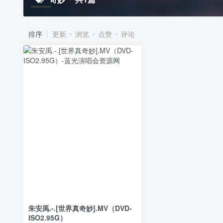
排序
更新
浏览
点赞
评论
朱安禹.-.[世界真奇妙].MV（DVD-
ISO2.95G）