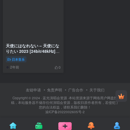
天使にはなれない – 天使にな
りたい 2023 [24bit/48kHz]
[Hi-Res Flac 515MB]
日本音乐
2年前
0
友链申请
免责声明
广告合作
关于我们
Copyright © 2024 ·
蓝光演唱会资源
·
本站资源来源于网络用户网盘投
稿，本站服务器不储存任何演唱会资源，版权归原作者所有，若侵犯了
您的合法权益，请联系我们删除！
渝ICP备2022002605号-2