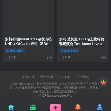
多莉·帕顿MusiCares致敬演唱
多莉.艾莫丝 1991瑞士蒙特勒
UHD 4KAC3 5.1声道《BDrip
现场演会 Tori Amos Live at
MKV 4.88GB》
Montreux
欧美演唱会
欧美演唱会
1991/1992《BDMV
2年前
2年前
20.78GB》
0
0
友链申请
免责声明
广告合作
关于我们
Copyright © 2024 ·
蓝光演唱会资源
·
本站资源来源于网络用户网盘投
稿，本站服务器不储存任何演唱会资源，版权归原作者所有，若侵犯了
您的合法权益，请联系我们删除！
渝ICP备2022002605号-2