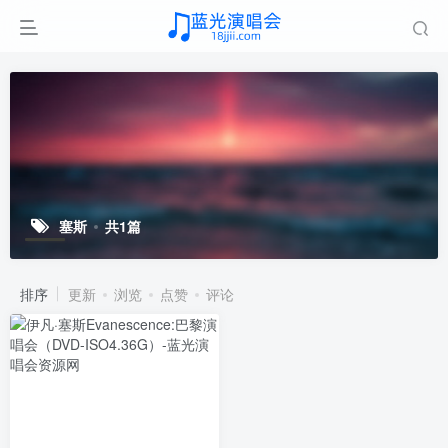
塞斯
共1篇
排序
更新
浏览
点赞
评论