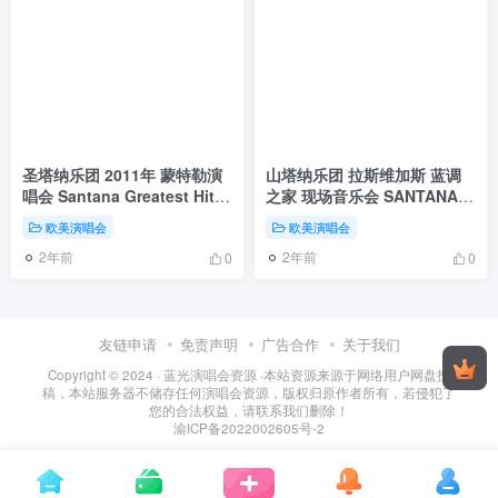
圣塔纳乐团 2011年 蒙特勒演
山塔纳乐团 拉斯维加斯 蓝调
唱会 Santana Greatest Hits
之家 现场音乐会 SANTANA
Live at Montreux
IV: LIVE AT THE HOUSE OF
欧美演唱会
欧美演唱会
2011《BDMV 45.6G》
BLUES, LAS VEGAS
2年前
2年前
2016《BDMV 38.00GB》
0
0
友链申请
免责声明
广告合作
关于我们
Copyright © 2024 ·
蓝光演唱会资源
·
本站资源来源于网络用户网盘投
稿，本站服务器不储存任何演唱会资源，版权归原作者所有，若侵犯了
您的合法权益，请联系我们删除！
渝ICP备2022002605号-2