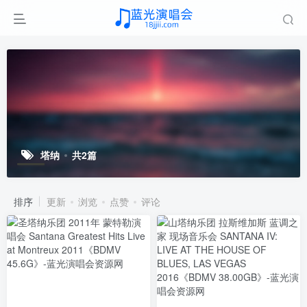
塔纳
共2篇
排序
更新
浏览
点赞
评论