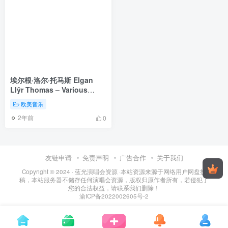
埃尔根·洛尔·托马斯 Elgan
Llŷr Thomas – Various
Composers – Unveiled:
欧美音乐
Britten 2023 [24Bit/96kHz]
2年前
[Hi-Res Flac 1.03GB]
0
友链申请
免责声明
广告合作
关于我们
Copyright © 2024 ·
蓝光演唱会资源
·
本站资源来源于网络用户网盘投
稿，本站服务器不储存任何演唱会资源，版权归原作者所有，若侵犯了
您的合法权益，请联系我们删除！
渝ICP备2022002605号-2