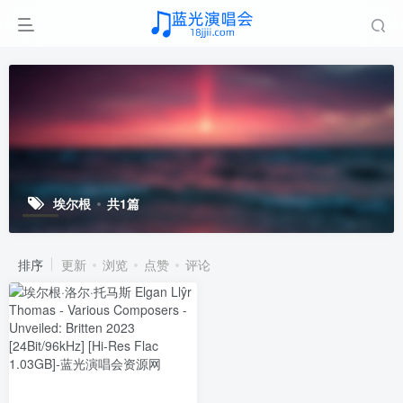
埃尔根
共1篇
排序
更新
浏览
点赞
评论