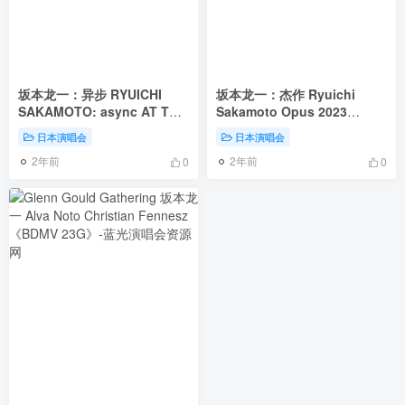
坂本龙一：异步 RYUICHI
坂本龙一：杰作 Ryuichi
SAKAMOTO: async AT THE
Sakamoto Opus 2023
PARK AVENUE ARMORY
2160p MyVideo WEB-DL
日本演唱会
日本演唱会
2018《BDMV 21.2G》
DDP 5.1 H.265 [WEB-DL
2年前
2年前
MKV 10.9GB]
0
0