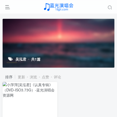
吴泓君
共1篇
排序
更新
浏览
点赞
评论