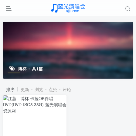
博杯
共1篇
排序
更新
浏览
点赞
评论