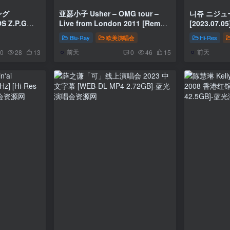
ング
亚瑟小子 Usher – OMG tour –
니쥬 ニジュー NiziU – COCONUT
S Z.P.G
Live from London 2011 [Remux
[2023.07.05]
48kHz] [Hi-
MKV 17.7GB]
Res Flac 4
Blu-Ray
欧美演唱会
Hi-Res
前天
前天
0
28
13
0
46
15