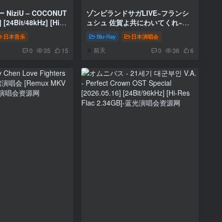
ゾンビランドサガLIVE~フランシ
 [24Bit/48kHz] [Hi-
ュシュ 佐賀よ共にわいてくれ~
25MB]
Zombie Land Saga LIVE
日本音乐
Blu-Ray
日本演唱会
~FranChouChou Saga yo
前天
tomoni waite kure~ 2022 [BDMV
0
35
15
0
36
6
42.3GB]