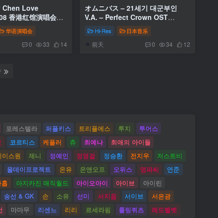
 Chen Love
オムニバス – 21세기 대군부인
 2008 香港红馆演唱会
V.A. – Perfect Crown OST
V 42.5GB]
Special [2026.05.16]
华语演唱会
Hi-Res
日本音乐
[24Bit/96kHz] [Hi-Res Flac
前天
2.34GB]
0
33
14
0
34
12
转
포레스텔라
퍼플키스
트리플에스
투지
투어스
브
코르티스
케플러
츄
최예나
최애의 아이들
베이스원
제니
정예인
정영걸
정승환
전지우
저스트비
올데이프로젝트
온유
온앤오프
오위스
영파씨
연준
아홉
아지카진 매직월드
아이오아이
아이브
아이린
송선 & GK
손
소유
선미
서지음
서이브
서은광
선
마마무
리센느
리리
르세라핌
롤링쿼츠
레드벨벳