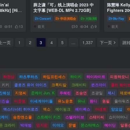
n’ai
薛之谦「可」线上演唱会 2023 中
陈慧琳 Kelly
文字幕 [WEB-DL MP4 2.72GB]
Fighters
[Remux MK
Concert
华语演唱会
大陆演唱会
Blu-Ray
前天
前天
0
51
13
0
34
9
上一页
1
2
3
4
5
…
1,337
下一页
跳
하현상
하츠투하츠
하입프린세스
하이키
하이라이트
피원하모니
키키
클로즈 유어 아이즈
크록티칼
크래비티
퀸즈아이
콜리 웨이
진해성
지영씨
준케이 Jun. K
주혜린
조승연
조광일
제시
제로
이진솔
이준영
이세계아이돌
유노윤호
유나
웬디
원필
올아워즈
엑스디너리 히어로즈
엑소
에이핑크
에이펙스
어센트
양요섭
식케이
승한앤소울
스트레이 키즈
스텔라이브
스테이씨
쇼미더머니
돈 크라이
박재범
민지운
미야오
문별
몬스타엑스
메이딘
말풍