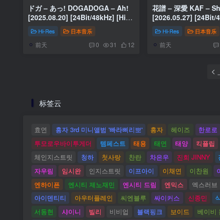
ドガ – あっ! DOGADOGA – Ah!
花譜 – 深愛 KAF – Shi
[2025.08.20] [24Bit/48kHz] [Hi-
[2026.05.27] [24Bit/48kHz] [Hi-
Res Flac 239MB]
Res Flac 669MB]
Hi-Res
日本音乐
Hi-Res
日本音乐
前天
前天
0
31
12
标签云
효연
홍자 3rd 미니앨범 '빠라삐리뽀'
홍자
헤이즈
한로로
투모로우바이투게더
템페스트
태용
태연
태양
킥플립
체인지스트릿
청하
첫사랑
찬란
차은우
진희 JINNY
자우림
임시완
인지스트릿
이프아이
이채연
이찬원
엔하이픈
엔시티 제노재민
엔시티 드림
엔믹스
엑스러브
아이덴티티
아우터플레인
씨엔블루
싸이커스
신종민
서동현
샤이니
빌리
비비업
블랙핑크
보이드
베이비 