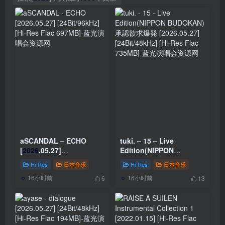
aSCANDAL – ECHO
tuki. – 15 – Live
[
2026
.05.27]
Edition(NIPPON
[24Bit/96kHz] [Hi-Res
BUDOKAN) 承認欲求爆発
Hi-Res
日本音乐
Hi-Res
日本音乐
Flac 697MB]
[
2026
.05.27]
16小时前
16小时前
[24Bit/48kHz] [Hi-Res
6
13
Flac 735MB]