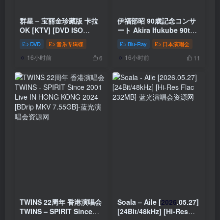
群星 – 宝丽金珍藏版 卡拉
伊福部昭 90歳記念コンサ
OK [KTV] [DVD ISO
ート Akira Ifukube 90th
7.63GB]
Birthday
DVD
音乐专辑碟
Blu-Ray
日本演唱会
Commemorative Concert
16小时前
16小时前
2025 [Remux MP4
6
11
22.6GB]
TWINS 22周年 香港演唱会
Soala – Aile [
2026
.05.27]
TWINS – SPIRIT Since
[24Bit/48kHz] [Hi-Res