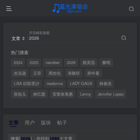
开启精彩搜索
文章
热门搜索
2024
2025
member
2026
陈奕迅
黎明
杰克逊
王菲
周杰伦
张敬轩
郑中基
LiSA 织部里沙
madonna
LADY GAGA
林俊杰
容祖儿
林忆莲
安室奈美惠
Lenny
Jennifer Lopez
文章
用户
版块
帖子
搜索[
2026
]，共找到
1095
个文章