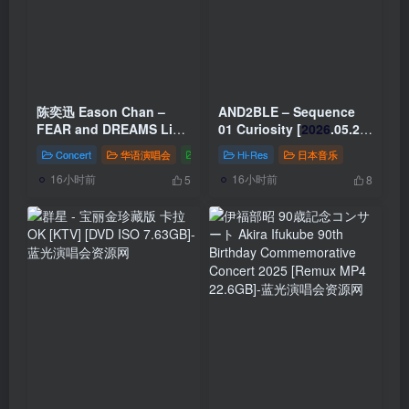
陈奕迅 Eason Chan –
AND2BLE – Sequence
FEAR and DREAMS Live
01 Curiosity [
2026
.05.26]
2022-2025 (4K UHD 2-
[24Bit/96kHz] [Hi-Res
Concert
华语演唱会
香港演唱会
Hi-Res
日本音乐
Blu-ray)
2026
[REMUX
Flac 327MB]
16小时前
16小时前
2MKV 119GB]
5
8