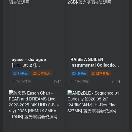
ayase – dialogue
RAISE A SUILEN
[
2026
.05.27]
Instrumental Collection
[24Bit/48kHz] [Hi-Res
1 [2022.01.15] [Hi-Res
Hi-Res
日本音乐
Hi-Res
日本音乐
Flac 194MB]
Flac 2GB]
16小时前
16小时前
14
14