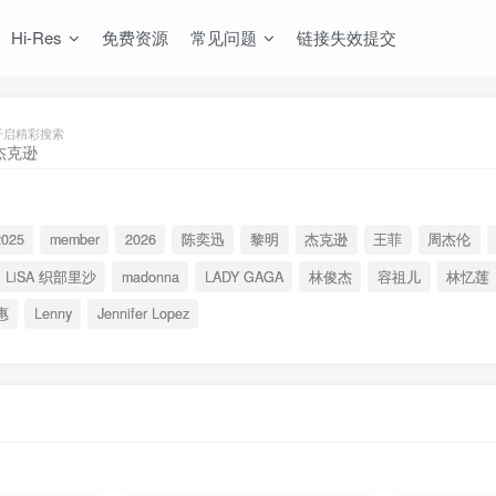
Hi-Res
免费资源
常见问题
链接失效提交
开启精彩搜索
2025
member
2026
陈奕迅
黎明
杰克逊
王菲
周杰伦
LiSA 织部里沙
madonna
LADY GAGA
林俊杰
容祖儿
林忆莲
惠
Lenny
Jennifer Lopez