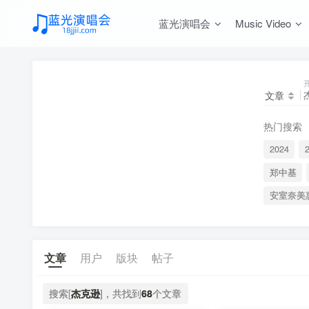
蓝光演唱会
Music Video
文章
热门搜索
2024
郑中基
安室奈美
文章
用户
版块
帖子
搜索[
杰克逊
]，共找到
68
个文章