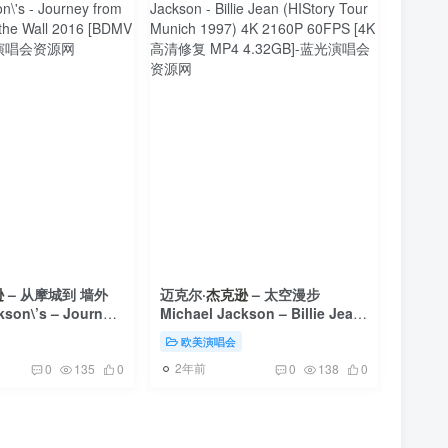
逊
– 从摩城到 墙外
迈克尔·
杰克逊
– 太空漫步
kson\’s – Journey
Michael Jackson – Billie Jean
 to Off the Wall
(HIStory Tour Munich 1997) 4K
欧美演唱会
 21.8GB]
2160P 60FPS [4K高清修复 MP4
2年前
4.32GB]
0
135
0
0
138
0