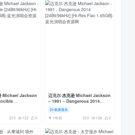
逊
Michael Jackson
迈克尔·
杰克逊
Michael Jackson
incible
– 1991 – Dangerous 2014
] [Hi-Res Flac
[24Bit/96kHz] [Hi-Res Flac
欧美音乐
1.65GB]
1年前
0
122
0
0
136
0