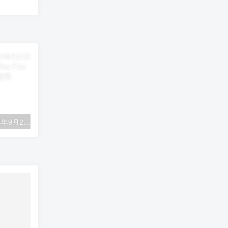
周深 – 反深代词 2024年9月29日专辑 [24bit/48khz] [Hi-Res Flac 560MB]
JJ Lin 林俊杰 – 重拾_快乐 2023 [24Bit-48kHz] [Hi-Res Flac 553MB]