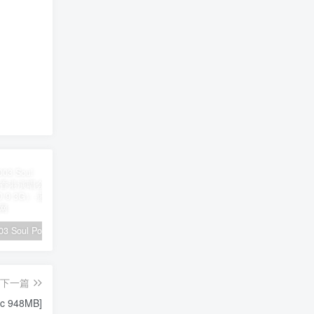
陶喆 – 2003 Soul Power Live 香港演唱会（2DVD/ISO/9.3G）
黄霄云 – 宇宙无敌号2024北京演唱会全程 11月2日 8K [WEB-DL MP4 22.3GB]
刀郎 – 山歌寥哉 2023 FLAC 24bi/48kHz [Hi-Res Flac 1.22GB]
下一篇
ac 948MB]