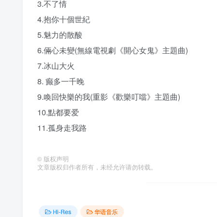
3.不了情
4.抱你十個世紀
5.魅力的散酸
6.倆心未變(無線電視劇《開心女鬼》主題曲)
7.冰山大火
8. 癫多一千晚
9.喚回快樂的我(重影《歡樂叮噹》主題曲)
10.點都要爱
11.孤身走我路
©
版权声明
文章版权归作者所有，未经允许请勿转载。
Hi-Res
华语音乐