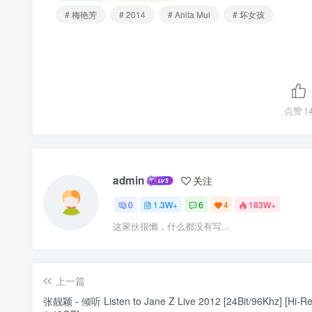
# 梅艳芳
# 2014
# Anita Mui
# 坏女孩
点赞
1
admin
关注
0
1.3W+
6
4
183W+
这家伙很懒，什么都没有写...
上一篇
张靓颖 - 倾听 Listen to Jane Z Live 2012 [24Bit/96Khz] [Hi-Re