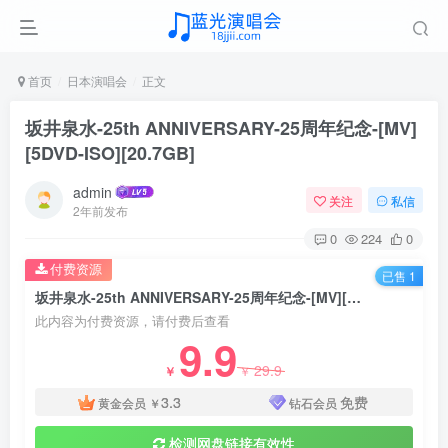
首页
日本演唱会
正文
坂井泉水-25th ANNIVERSARY-25周年纪念-[MV]
[5DVD-ISO][20.7GB]
admin
关注
私信
2年前发布
0
224
0
付费资源
已售 1
坂井泉水-25th ANNIVERSARY-25周年纪念-[MV][5DVD-ISO][20.7GB]
此内容为付费资源，请付费后查看
9.9
29.9
￥
￥
3.3
免费
黄金会员
￥
钻石会员
检测网盘链接有效性