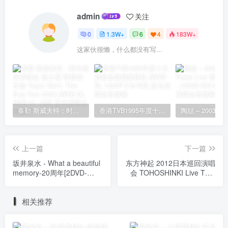
admin
关注
0
1.3W+
6
4
183W+
这家伙很懒，什么都没有写...
泰勒·斯威夫特：时代巡回演唱会 迪士尼·终极加长版 Taylor Swift: The Eras Tour 2024 [WEB-DL HDR 23.1GB]
香港TVB1995年度十大劲歌金曲颁奖典礼 [WEB-DL 1080P 3.81GB]
上一篇
下一篇
坂井泉水 - What a beautiful
东方神起 2012日本巡回演唱
memory-20周年[2DVD-
会 TOHOSHINKI Live Tour
ISO6.56G+4.82G]
2012 TONE《M2TS
41.9G》
相关推荐