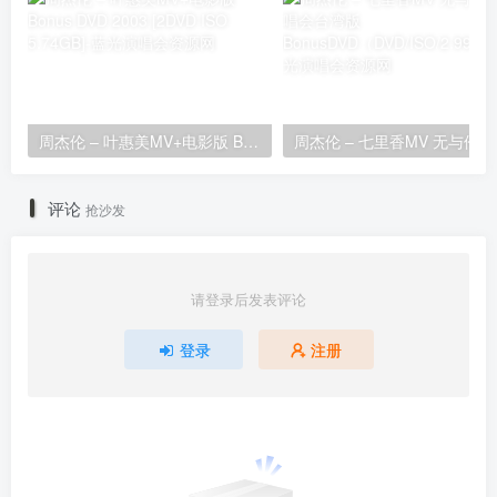
周杰伦 – 叶惠美MV+电影版 Bonus DVD 2003 [2DVD ISO 5.74GB]
周杰伦 – 
评论
抢沙发
请登录后发表评论
登录
注册