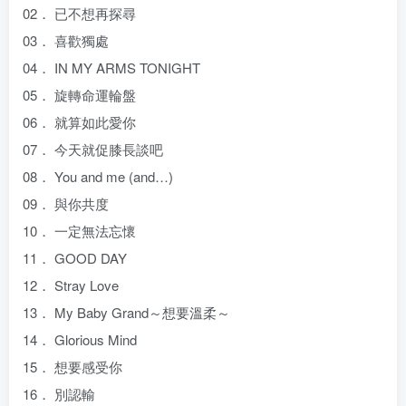
02． 已不想再探尋
03． 喜歡獨處
04． IN MY ARMS TONIGHT
05． 旋轉命運輪盤
06． 就算如此愛你
07． 今天就促膝長談吧
08． You and me (and…)
09． 與你共度
10． 一定無法忘懷
11． GOOD DAY
12． Stray Love
13． My Baby Grand～想要溫柔～
14． Glorious Mind
15． 想要感受你
16． 別認輸