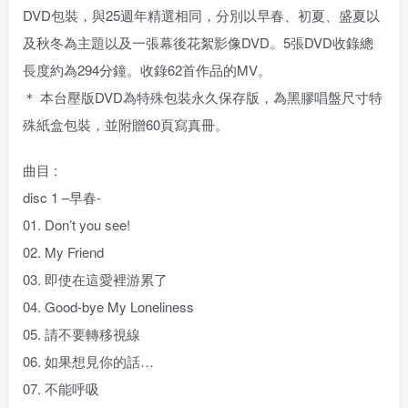
DVD包裝，與25週年精選相同，分別以早春、初夏、盛夏以
及秋冬為主題以及一張幕後花絮影像DVD。5張DVD收錄總
長度約為294分鐘。收錄62首作品的MV。
＊ 本台壓版DVD為特殊包裝永久保存版，為黑膠唱盤尺寸特
殊紙盒包裝，並附贈60頁寫真冊。
曲目 :
disc 1 –早春-
01. Don’t you see!
02. My Friend
03. 即使在這愛裡游累了
04. Good-bye My Loneliness
05. 請不要轉移視線
06. 如果想見你的話…
07. 不能呼吸